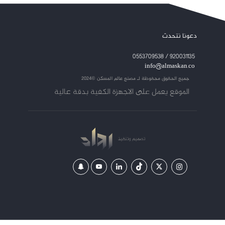
دعونا نتحدث
920031135 / 0553709538
info@almaskan.co
جميع الحقوق محفوظة لـ
مصنع عالم المسكن ©2024
الموقع يعمل على الاجهزة الكفية بدقة عالية
تصميم
وتنفيذ