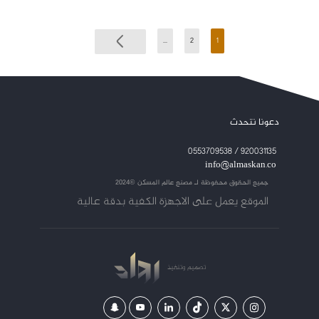
...
2
1
دعونا نتحدث
920031135 / 0553709538
info@almaskan.co
جميع الحقوق محفوظة لـ
مصنع عالم المسكن ©2024
الموقع يعمل على الاجهزة الكفية بدقة عالية
تصميم
وتنفيذ