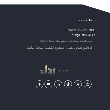
دعونا نتحدث
920031135 / 0553709538
info@almaskan.co
جميع الحقوق محفوظة لـ
مصنع عالم المسكن ©2024
الموقع يعمل على الاجهزة الكفية بدقة عالية
تصميم
وتنفيذ