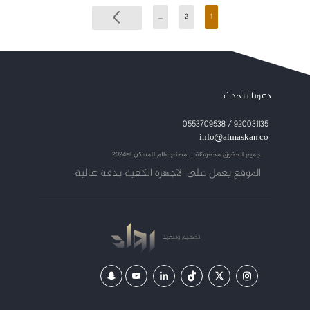
...
2
1
دعونا نتحدث
920031135 / 0553709538
info@almaskan.co
جميع الحقوق محفوظة لـ
مصنع عالم المسكن ©2024
الموقع يعمل على الاجهزة الكفية بدقة عالية
تصميم
وتنفيذ