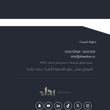
دعونا نتحدث
920031135 / 0553709538
info@almaskan.co
جميع الحقوق محفوظة لـ
مصنع عالم المسكن ©2024
الموقع يعمل على الاجهزة الكفية بدقة عالية
تصميم
وتنفيذ