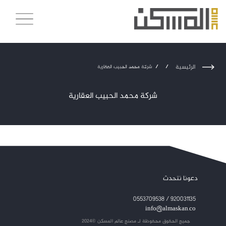
الرئيسية
/
/
شركة محمد الحبيب العقارية
شركة محمد الحبيب العقارية
دعونا نتحدث
920031135 / 0553709538
info@almaskan.co
جميع الحقوق محفوظة لـ
مصنع عالم المسكن ©2024