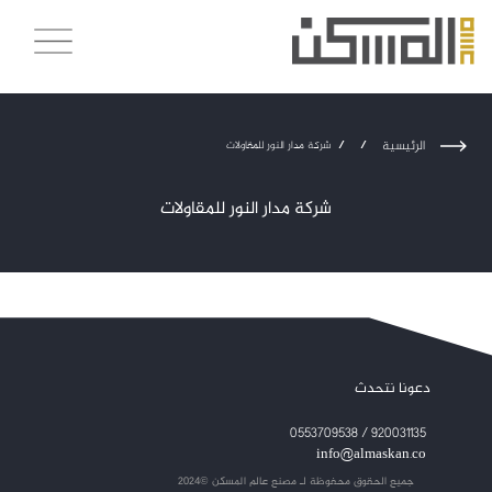
الرئيسية
/
/
شركة مدار النور للمقاولات
شركة مدار النور للمقاولات
دعونا نتحدث
920031135 / 0553709538
info@almaskan.co
جميع الحقوق محفوظة لـ
مصنع عالم المسكن ©2024