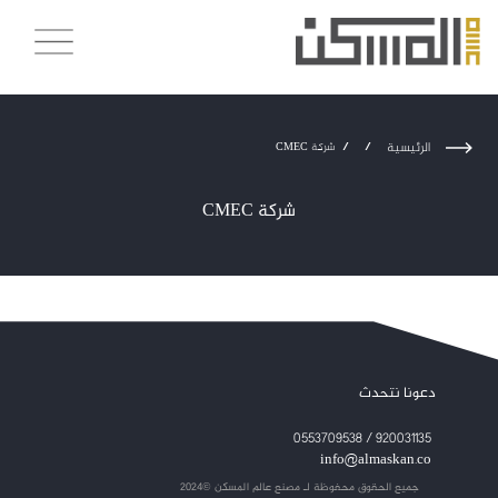
الرئيسية
/
/
شركة CMEC
شركة CMEC
دعونا نتحدث
920031135 / 0553709538
info@almaskan.co
جميع الحقوق محفوظة لـ
مصنع عالم المسكن ©2024