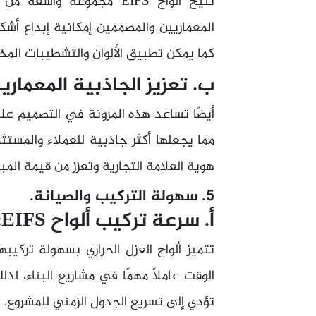
تتيح ألواح EIFS مجموعة و
المعماريين والمصممين إمكانية إبداع أشك
كما يمكن تطبيق الألوان والتشطيبات المخ
ب. تعزيز الجاذبية المعمارية
أيضًا تساعد هذه المرونة في التصميم على 
مما يجعلها أكثر جاذبية للعملاء والمستثم
هوية العلامة التجارية وتعزز من قيمة المب
5. سهولة التركيب والصيانة.
أ. سرعة تركيب ألواح EIFS:
تتميز ألواح العزل الحراري بسهولة تركيبه
الوقت عاملًا مهمًا في مشاريع البناء، لذ
تؤدي إلى تسريع الجدول الزمني للمشروع.