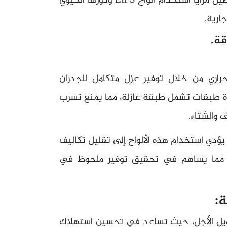
لذلك في هذه المقالة، سنستعرض بالتفصيل مزايا استخدام ألواح EIFS ودورها الحيوي
ارية.
 الفقد الحراري من خلال توفير عزل متكامل للجدران
دة طبقات تشمل طبقة عازلة، مما يمنع تسرب
 والشتاء.
 يؤدي استخدام هذه الألواح إلى تقليل تكاليف
ئة والتبريد بنسبة تصل إلى 30%، مما يساهم في تحقيق توفير ملحوظ في
:
ًا طويل الأجل، حيث تساعد في تحسين استهلاك