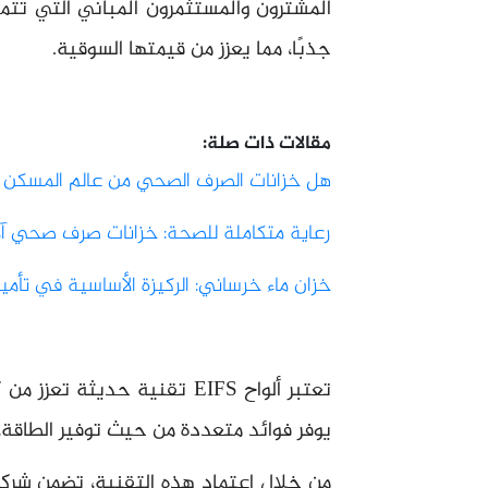
المشترون والمستثمرون المباني التي تتم
جذبًا، مما يعزز من قيمتها السوقية.
مقالات ذات صلة:
هل خزانات الصرف الصحي من عالم المسكن
رعاية متكاملة للصحة: خزانات صرف صحي آم
خزان ماء خرساني: الركيزة الأساسية في تأمي
تعتبر ألواح EIFS تقنية حديثة 
يوفر فوائد متعددة من حيث توفير الطاقة، 
من خلال اعتماد هذه التقنية، تضمن شرك