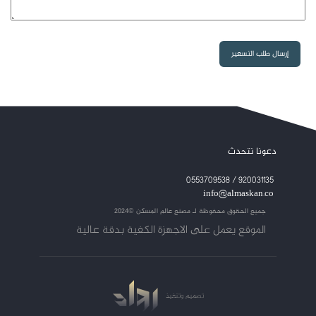
دعونا نتحدث
920031135 / 0553709538
info@almaskan.co
جميع الحقوق محفوظة لـ
مصنع عالم المسكن ©2024
الموقع يعمل على الاجهزة الكفية بدقة عالية
تصميم
وتنفيذ