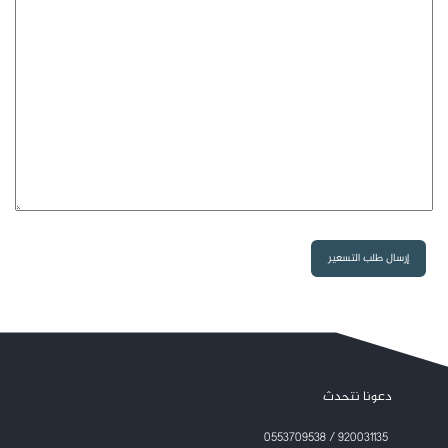
دعونا نتحدث
920031135 / 0553709538